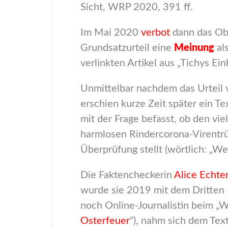
Sicht, WRP 2020, 391 ff.
Im Mai 2020
verbot
dann das Obe
Grundsatzurteil eine
Meinung
als
verlinkten Artikel aus „Tichys Ei
Unmittelbar nachdem das Urteil 
erschien kurze Zeit später ein Tex
mit der Frage befasst, ob den vi
harmlosen Rindercorona-Virentrüm
Überprüfung stellt (wörtlich: „W
Die Faktencheckerin
Alice Echt
wurde sie 2019 mit dem Dritten P
noch Online-Journalistin beim „
Osterfeuer
“), nahm sich dem Tex