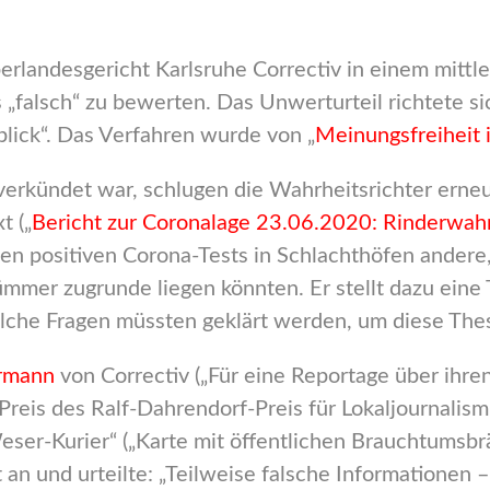
rlandesgericht Karlsruhe Correctiv in einem mittl
 „falsch“ zu bewerten. Das Unwerturteil richtete s
nblick“. Das Verfahren wurde von „
Meinungsfreiheit 
verkündet war, schlugen die Wahrheitsrichter erneu
t („
Bericht zur Coronalage 23.06.2020: Rinderwah
elen positiven Corona-Tests in Schlachthöfen ander
mer zugrunde liegen könnten. Er stellt dazu eine T
elche Fragen müssten geklärt werden, um diese Thes
ermann
von Correctiv („Für eine Reportage über ihre
reis des Ralf-Dahrendorf-Preis für Lokaljournalism
Weser-Kurier“ („Karte mit öffentlichen Brauchtumsb
t an und urteilte: „Teilweise falsche Informationen