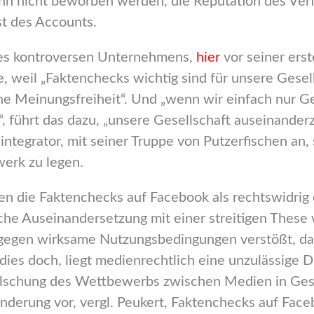
ann nicht beworben werden, die Reputation des Verf
t des Accounts.
des kontroversen Unternehmens,
hier
vor seiner ers
, weil „Faktenchecks wichtig sind für unsere Gesell
che Meinungsfreiheit“. Und „wenn wir einfach nur 
, führt das dazu, „unsere Gesellschaft auseinanderz
integrator, mit seiner Truppe von Putzerfischen an,
erk zu legen.
rden die Faktenchecks auf Facebook als rechtswidri
che Auseinandersetzung mit einer streitigen Thes
gegen wirksame Nutzungsbedingungen verstößt, darf
ies doch, liegt medienrechtlich eine unzulässige D
älschung des Wettbewerbs zwischen Medien in Gest
derung vor, vergl. Peukert, Faktenchecks auf Faceb