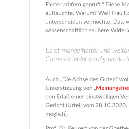
Faktenprüfern geprüft.“ Diese Ma
auftauchte. Warum? Weil Frau E
unterscheiden vermochte. Das, was
wissenschaftlich saubere Widerl
Es ist mangelhafter und welta
Correctiv leider häufig produzi
Auch „Die Achse des Guten“ wollt
Unterstützung von „
Meinungsfrei
den Erlaß einer einstweiligen Ve
Gericht (Urteil vom 28.10.2020, 
möglich).
Prof. Dr. Peukert von der Goethe-