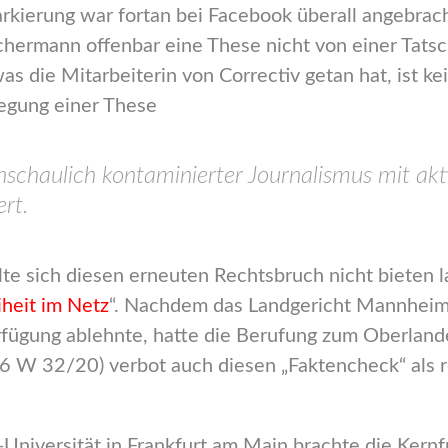
rkierung war fortan bei Facebook überall angebrach
chermann offenbar eine These nicht von einer Tat
 die Mitarbeiterin von Correctiv getan hat, ist kei
egung einer These
nschaulich kontaminierter Journalismus mit akt
ert.
e sich diesen erneuten Rechtsbruch nicht bieten l
heit im Netz
“. Nachdem das Landgericht Mannheim,
rfügung ablehnte, hatte die Berufung zum Oberlande
6 W 32/20) verbot auch diesen „Faktencheck“ als r
Universität in Frankfurt am Main brachte die Kernfr