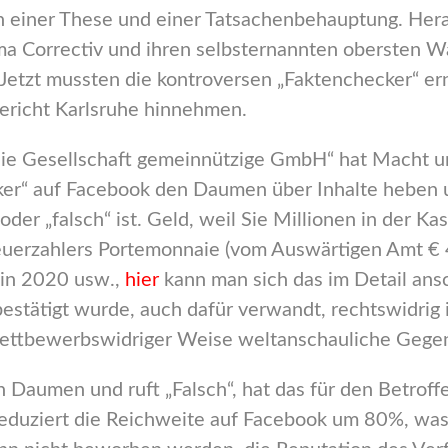
en einer These und einer Tatsachenbehauptung. Hera
irma Correctiv und ihren selbsternannten obersten
 Jetzt mussten die kontroversen „Faktenchecker“ er
ericht Karlsruhe hinnehmen.
e Gesellschaft gemeinnützige GmbH“ hat Macht un
ker“ auf Facebook den Daumen über Inhalte heben 
der „falsch“ ist. Geld, weil Sie Millionen in der K
teuerzahlers Portemonnaie (vom Auswärtigen Amt €
in 2020 usw.,
hier
kann man sich das im Detail ans
bestätigt wurde, auch dafür verwandt, rechtswidrig 
wettbewerbswidriger Weise weltanschauliche Gegens
 Daumen und ruft „Falsch“, hat das für den Betroff
reduziert die Reichweite auf Facebook um 80%, was 