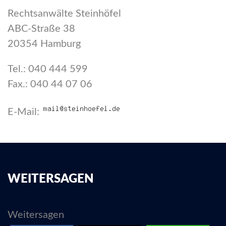
Rechtsanwälte Steinhöfel
ABC-Straße 38
20354 Hamburg
Tel.: 040 444 599
Fax.: 040 44 07 06
E-Mail:
WEITERSAGEN
Weitersagen