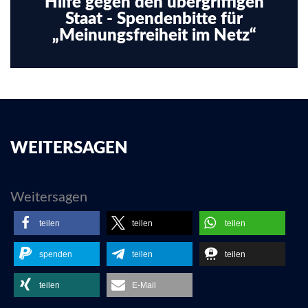
Hilfe gegen den übergriffigen
Staat - Spendenbitte für
„Meinungsfreiheit im Netz“
WEITERSAGEN
Weitersagen
teilen
teilen
teilen
spenden
teilen
teilen
teilen
E-Mail