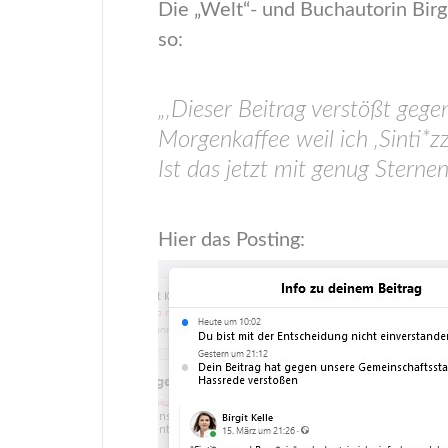
Die „Welt“- und Buchautorin Birg
so:
„‚Dieser Beitrag verstößt geg
Morgenkaffee weil ich ‚Sinti*z
Ist das jetzt mit genug Sterne
Hier das Posting: