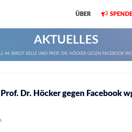
ÜBER
SPEND
AKTUELLES
LL 44: BIRGIT KELLE UND PROF. DR. HÖCKER GEGEN FACEBOOK WG
nd Prof. Dr. Höcker gegen Facebook wg
n